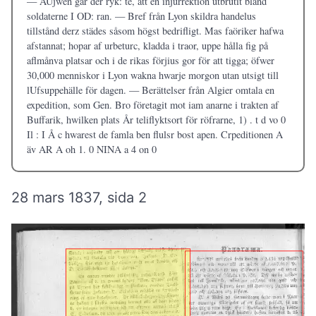
— ÄUjwen gar der ryk: te, att en injurrektion utbrutit bland
soldaterne I OD: ran. — Bref från Lyon skildra handelus
tillstånd derz städes såsom högst bedrifligt. Mas faöriker hafwa
afstannat; hopar af urbeturc, kladda i traor, uppe hålla fig på
aflmånva platsar och i de rikas förjius gor för att tigga; öfwer
30,000 menniskor i Lyon wakna hwarje morgon utan utsigt till
lUfsuppehälle för dagen. — Berättelser från Algier omtala en
expedition, som Gen. Bro företagit mot iam anarne i trakten af
Buffarik, hwilken plats År teliflyktsort för röfrarne, 1) . t d vo 0
Il : I Å c hwarest de famla ben flulsr bost apen. Crpeditionen A
äv AR A oh 1. 0 NINA a 4 on 0
28 mars 1837, sida 2