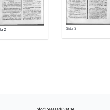
Sida 3
da 2
info@pressarkivet.se