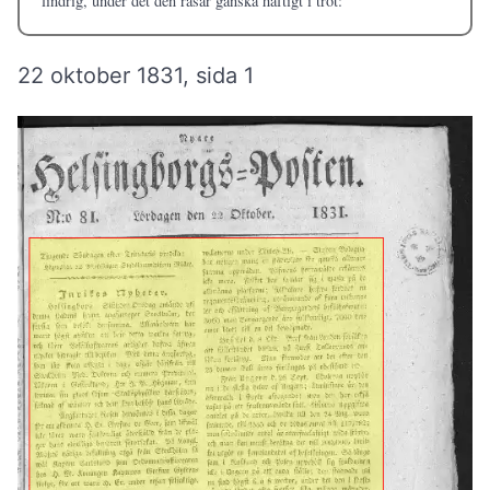
lindrig, under det den rasar ganska häftigt i trot:
22 oktober 1831, sida 1