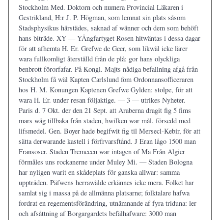
Stockholm Med. Doktorn och numera Provincial Läkaren i
Gestrikland, H:r J. P. Högman, som lemnat sin plats såsom
Stadsphysikus härstädes, saknad af wänner och dem som behöft
hans biträde. XY — YÄngfartyget Rosen hitwäntas i dessa dagar
för att afhemta H. Er. Grefwe de Geer, som likwäl icke lärer
wara fullkomligt återställd från de plå: gor hans olyckliga
benbrott förorfafar. På Kongl. Majts nådiga befallning afgå från
Stockholm få wäl Kapten Carlslund fom Ordonnansofficeraren
hos H. M. Konungen Kaptenen Grefwe Gylden: stolpe, för att
wara H. Er. under resan följaktige. — 3 — utrikes Nyheter.
Paris d. 7 Okt. der den 21 Sept. att Araberna dragit fig 5 fims
mars wäg tillbaka från staden, hwilken war mål. försedd med
lifsmedel. Gen. Boyer hade begifwit fig til Mersecl-Kebir, för att
sätta derwarande kastell i förfrvarsftånd. J Eran lågo 1500 man
Fransoser. Staden Tremecen war intagen of Ma Från Algier
förmåles uns rockanerne under Muley Mi. — Staden Bologna
har nyligen warit en skådeplats för ganska allwar: samma
uppträden. Päfwens herrawälde erkännes icke mera. Folket har
samlat sig i massa på de allmänna platsarne; folktalare hafwa
fordrat en regementsförändring, utnämnande af fyra triduna: ler
och afsåttning af Borgargardets befälhafware: 3000 man