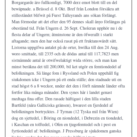
Borgargarde äro fullkomligt, 7000 derz emot blott till en del
bewäpnade. a Brässel d. 8 Okt. Bref från London försäkra att
stilleståndet blifwit på Furst Talleyrands ans sökan förlängt.
Man förmodar att det efter den 95 dennes skall ånyo förlängas på
obestämd tid. Från Ungern d. 26 Sept. Choleran upphör nu i de
flesta delar af Ungern; åtminstone är den öfwerallt i starkt
aftagande; men den har också rasat på ett fruktanswärdt sätt.
Listorna uppgifwa antalet på de orter, hwilka till den 24 Aug.
woro smittade, till 2335 och de dödas antal till 117,7823 men
sistnämnde antal år otwifwelaktigt wida större, och man kan
minst beräkna det till 200,000, bil ket utgör en femtiondedel af
befolkningen. Så länge fom i Ryssland och Polen uppehåll fig
siukdomen icke i Ungern på ett enda ställe; den stadnade uti en
stad högst 6 a 8 weckor, under det den i förft nämnde länder ofta
fortfor lika många månader. Den synes hår i landet genast
medtaga fina offer. Den rasade häftigast i den lilla staden
Bartfeld (nåra Galliciska gränsen), hwarest en fjerdedel af
befolkningen bortrycktes. J Tyrnau (12 Tyska mil från Wien)
dog en sjettedel, i Böring en niondedel, i Debrezin en tiondedel,
i Kaschan en tolftedel, i Ofen en tjugofemtedel och i pest en
fyrtiondedel af: befolkningn. J Pressburg år sjukdomen ganska