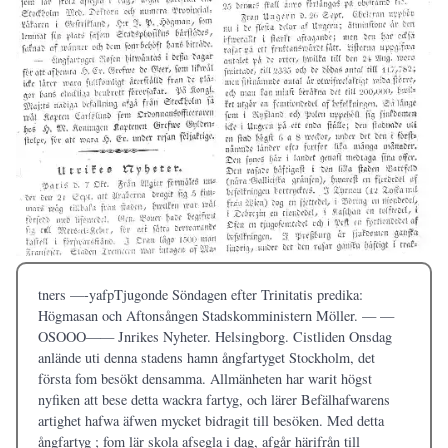
tners —-yafpTjugonde Söndagen efter Trinitatis predika:
Högmasan och Aftonsången Stadskomministern Möller. — —
OSOOO—— Jnrikes Nyheter. Helsingborg. Cistliden Onsdag
anlände uti denna stadens hamn ångfartyget Stockholm, det
första fom besökt densamma. Allmänheten har warit högst
nyfiken att bese detta wackra fartyg, och lärer Befälhafwarens
artighet hafwa äfwen mycket bidragit till besöken. Med detta
ångfartyg ; fom lär skola afsegla i dag, afgår härifrån till