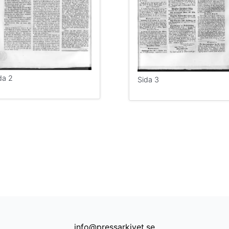
da 2
Sida 3
info@pressarkivet.se