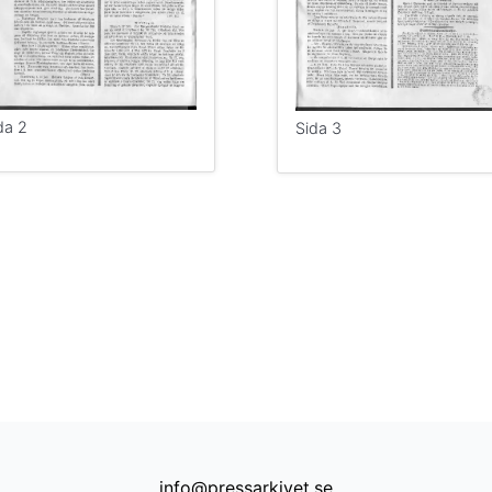
da 2
Sida 3
info@pressarkivet.se