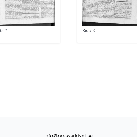
Sida 3
da 2
info@pressarkivet.se